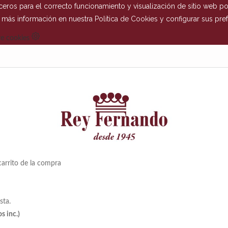
eros para el correcto funcionamiento y visualización de sitio web por
r más información en nuestra
Política de Cookies
y configurar sus pref
e cookies
arrito de la compra
sta.
s inc.)