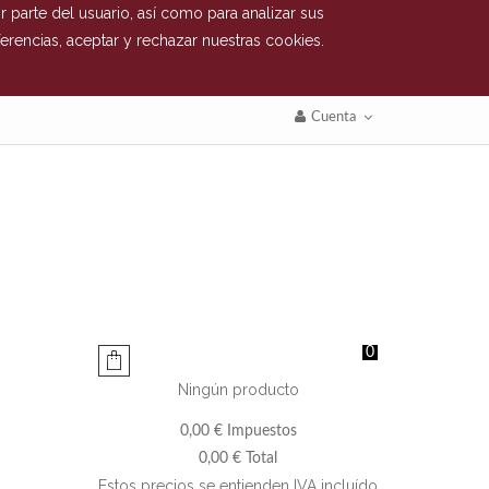
 parte del usuario, así como para analizar sus
erencias, aceptar y rechazar nuestras cookies.
Cuenta
0
Ningún producto
0,00 €
Impuestos
0,00 €
Total
Estos precios se entienden IVA incluído