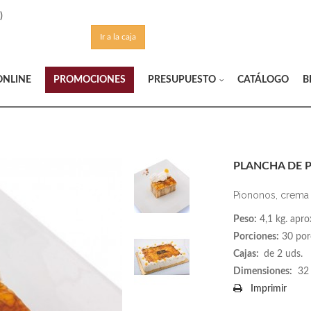
)
Ir a la caja
ONLINE
PROMOCIONES
CATÁLOGO
B
PRESUPUESTO
PLANCHA DE 
Piononos, crema 
Peso:
4,1 kg. apro
Porciones:
30 por
Cajas:
de 2 uds.
Dimensiones:
32 
Imprimir