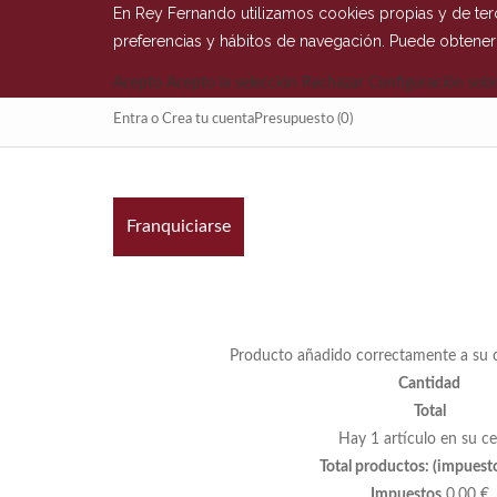
En Rey Fernando utilizamos cookies propias y de terc
preferencias y hábitos de navegación. Puede obtene
Acepto
Acepto la selección
Rechazar
Configuración sobr
Entra
o
Crea tu cuenta
Presupuesto
(0)
Franquiciarse
Producto añadido correctamente a su c
Cantidad
Total
Hay 1 artículo en su ce
Total productos: (impuesto
Impuestos
0,00 €