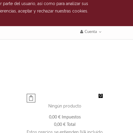
 parte del usuario, así como para analizar sus
erencias, aceptar y rechazar nuestras cookies.
Cuenta
0
Ningún producto
0,00 €
Impuestos
0,00 €
Total
Estos precios se entienden IVA incluído