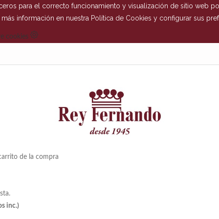
eros para el correcto funcionamiento y visualización de sitio web por
r más información en nuestra
Política de Cookies
y configurar sus pref
e cookies
arrito de la compra
sta.
s inc.)