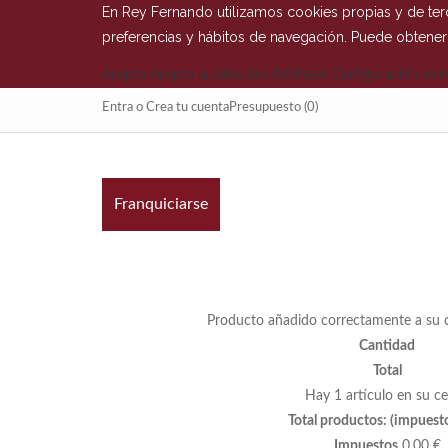
En Rey Fernando utilizamos cookies propias y de terc
preferencias y hábitos de navegación. Puede obtene
Acepto
Acepto la selección
Rechazar
Configuración sobr
Entra
o
Crea tu cuenta
Presupuesto
(0)
Franquiciarse
Producto añadido correctamente a su c
Cantidad
Total
Hay 1 artículo en su ce
Total productos: (impuesto
Impuestos
0,00 €