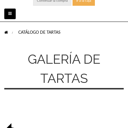
Continuar la compra
Ir a la caja
Toggle
navigation
>
CATÁLOGO DE TARTAS
GALERÍA DE
TARTAS