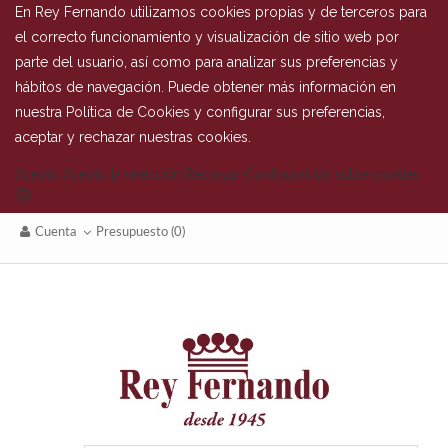
En Rey Fernando utilizamos cookies propias y de terceros para
el correcto funcionamiento y visualización de sitio web por
parte del usuario, así como para analizar sus preferencias y
hábitos de navegación. Puede obtener más información en
nuestra
Política de Cookies
y configurar sus preferencias,
aceptar y rechazar nuestras cookies.
Acepto
Acepto la selección
Rechazar
Configuración sobre cookies
Cuenta
Presupuesto
(0)