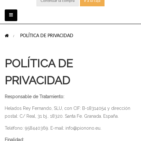
Continuar la compra
Ir a la caja
Toggle
navigation
>
POLÍTICA DE PRIVACIDAD
POLÍTICA DE
PRIVACIDAD
Responsable de Tratamiento:
Helados Rey Fernando, SLU
, con CIF:
B-18314054
y dirección
postal:
C/ Real, 31 bj.
.
18320
.
Santa Fe
.
Granada
. España.
Teléfono:
958440369
. E-mail:
info@pionono.eu
.
Finalidad: