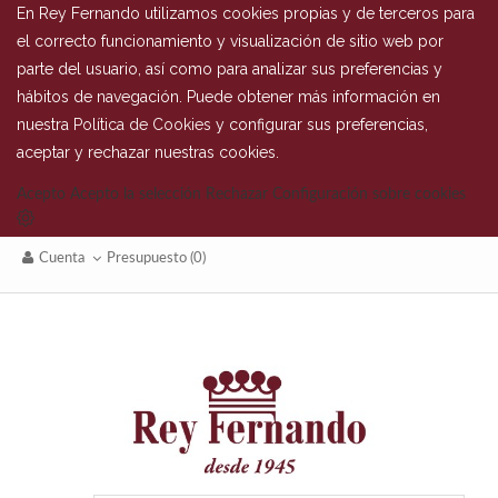
En Rey Fernando utilizamos cookies propias y de terceros para
el correcto funcionamiento y visualización de sitio web por
parte del usuario, así como para analizar sus preferencias y
hábitos de navegación. Puede obtener más información en
nuestra
Política de Cookies
y configurar sus preferencias,
aceptar y rechazar nuestras cookies.
Acepto
Acepto la selección
Rechazar
Configuración sobre cookies
Cuenta
Presupuesto
(0)