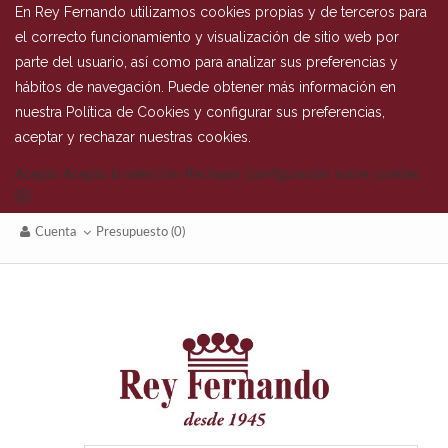
En Rey Fernando utilizamos cookies propias y de terceros para
el correcto funcionamiento y visualización de sitio web por
parte del usuario, así como para analizar sus preferencias y
hábitos de navegación. Puede obtener más información en
nuestra
Política de Cookies
y configurar sus preferencias,
aceptar y rechazar nuestras cookies.
Acepto
Acepto la selección
Rechazar
Configuración sobre cookies
Cuenta
Presupuesto
(0)