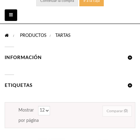
Continuar la compra
Ir a la caja
Toggle
navigation
>
PRODUCTOS
>
TARTAS
INFORMACIÓN
ETIQUETAS
Mostrar
Comparar (
0
)
por página